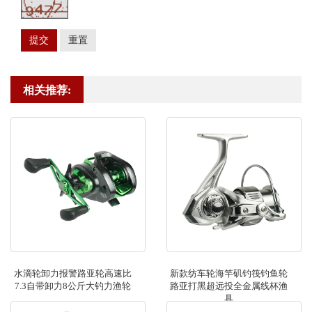
提交
重置
相关推荐:
水滴轮卸力报警路亚轮高速比
新款纺车轮海竿矶钓筏钓鱼轮
7.3自带卸力8公斤大钓力渔轮
路亚打黑超远投全金属线杯渔
具