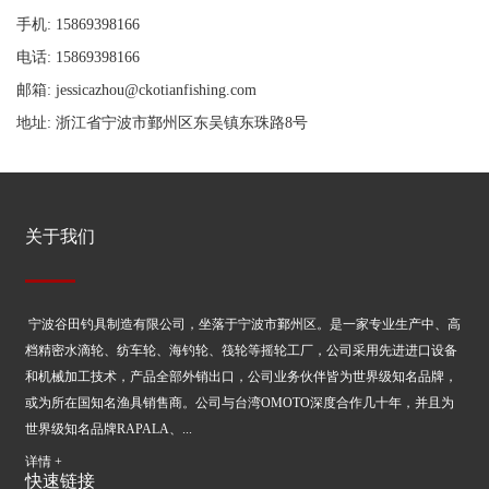
手机: 15869398166
电话: 15869398166
邮箱: jessicazhou@ckotianfishing.com
地址: 浙江省宁波市鄞州区东吴镇东珠路8号
关于我们
宁波谷田钓具制造有限公司，坐落于宁波市鄞州区。是一家专业生产中、高
档精密水滴轮、纺车轮、海钓轮、筏轮等摇轮工厂，公司采用先进进口设备
和机械加工技术，产品全部外销出口，公司业务伙伴皆为世界级知名品牌，
或为所在国知名渔具销售商。公司与台湾OMOTO深度合作几十年，并且为
世界级知名品牌RAPALA、...
详情 +
快速链接