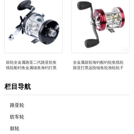
鼓轮全金属路亚二代路亚轮鱼
全金属鼓轮海钓船钓轮鱼线轮
线轮船钓鱼金属锚鱼海钓打黑
路亚打黑远投锚鱼轮渔轮轮子
栏目导航
路亚轮
纺车轮
鼓轮