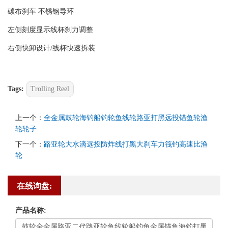
碳布刹车 不锈钢导环
左侧刻度显示线杯刹力调整
右侧快卸设计/线杯快速拆装
Tags:
Trolling Reel
上一个：
全金属鼓轮海钓船钓轮鱼线轮路亚打黑远投锚鱼轮渔
轮轮子
下一个：
路亚轮大水滴远投防炸线打黑大刹车力筏钓高速比渔
轮
在线询盘:
产品名称: