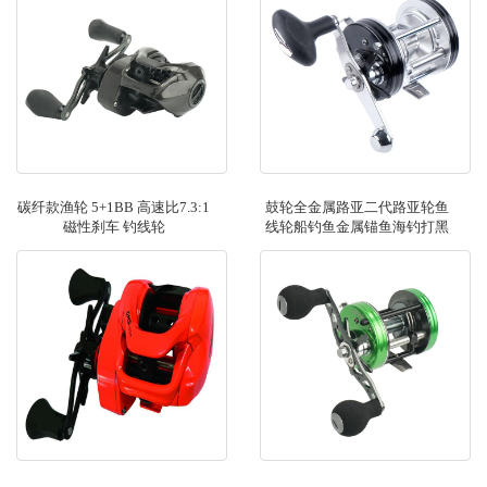
碳纤款渔轮 5+1BB 高速比7.3:1
鼓轮全金属路亚二代路亚轮鱼
磁性刹车 钓线轮
线轮船钓鱼金属锚鱼海钓打黑