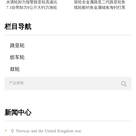
水滴轮卸力报警路亚轮高速比
鼓轮全金属路亚二代路亚轮鱼
7.3自带卸力8公斤大钓力渔轮
线轮船钓鱼金属锚鱼海钓打黑
栏目导航
路亚轮
纺车轮
鼓轮
新闻中心
Norway and the United Kingdom reac